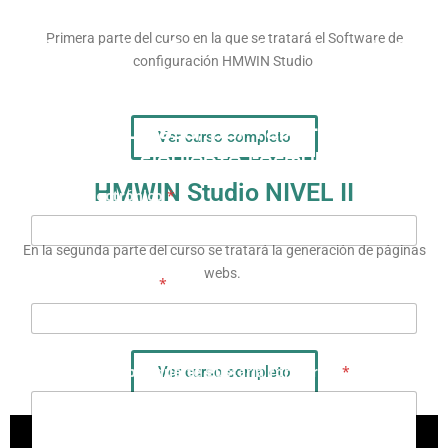
Primera parte del curso en la que se tratará el Software de
Si necesitas formación sobre algún
configuración HMWIN Studio
producto de Mateinsa, podemos
organizar formaciones AD-HOC. Si
este es tu caso, por favor solicítalo
Ver curso completo
en el siguiente formulario:
HMWIN Studio NIVEL II
Correo electrónico
*
En la segunda parte del curso se tratará la generación de páginas
webs.
Nombre/Empresa
*
Ver curso completo
Cuéntanos sobre qué te gustaría formarte:
*