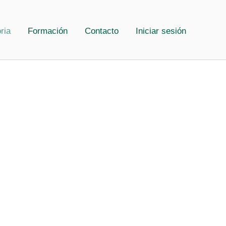
ria
Formación
Contacto
Iniciar sesión
l de Sevilla. A nuestras espaldas
os clientes.
. Por nuestra actividad, estamos en la
nes que satisfacen plenamente los
tro crecimiento y nos ha permitido