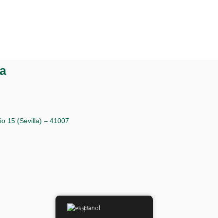
LOG DE MATEINSA
a
io 15 (Sevilla) – 41007
Español